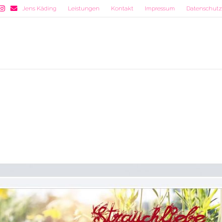
est
nstagram
Email
Jens Käding
Leistungen
Kontakt
Impressum
Datenschutzr