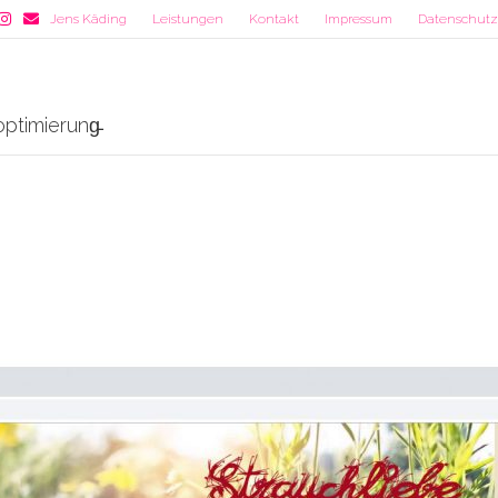
est
nstagram
Email
Jens Käding
Leistungen
Kontakt
Impressum
Datenschutzr
ptimierung̵