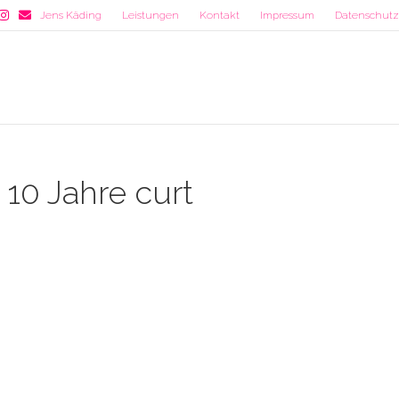
est
nstagram
Email
Jens Käding
Leistungen
Kontakt
Impressum
Datenschutzr
 10 Jahre curt