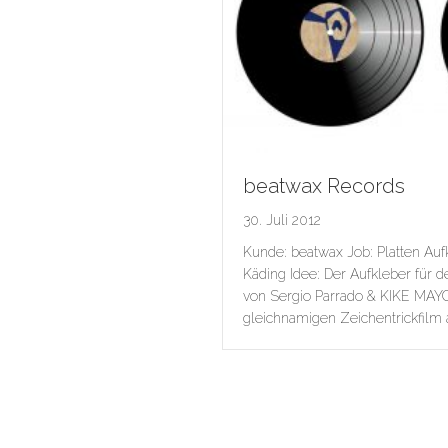
beatwax Records
30. Juli 2012
Kunde: beatwax Job: Platten Auf
Käding Idee: Der Aufkleber für 
von Sergio Parrado & KIKE MAYO
gleichnamigen Zeichentrickfilm