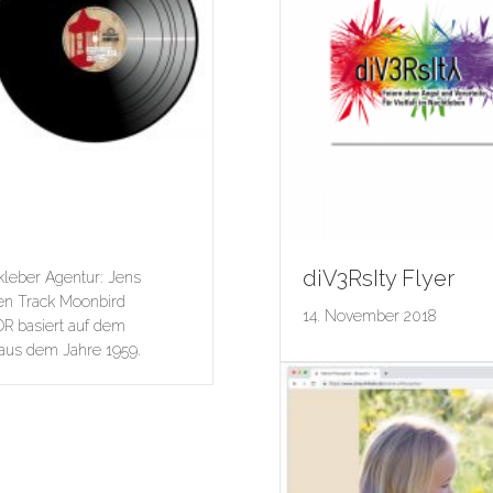
diV3RsIty Flyer
kleber Agentur: Jens
den Track Moonbird
14. November 2018
R basiert auf dem
 aus dem Jahre 1959.